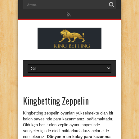
Kingbetting Zeppelin
Kingbetting zeppelin oyunları yükselmekte olan bir
balon sayesinde para kazanmanızı sağlamaktadır.
Oldukça basit olan zeplin oyunu sayesinde
saniyeler içinde ciddi miktarlarda kazançlar elde
edeceksiniz.
Dünyanın en kolay para kazanma