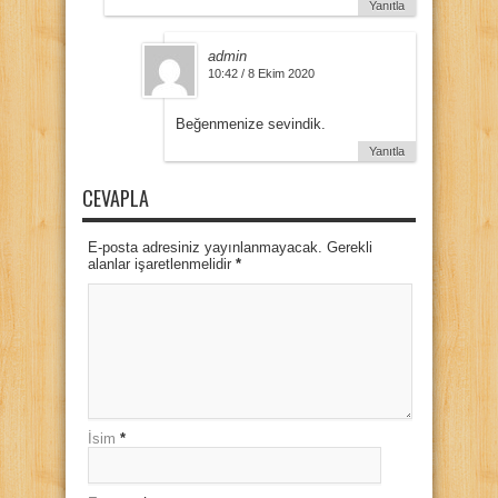
Yanıtla
admin
10:42 / 8 Ekim 2020
Beğenmenize sevindik.
Yanıtla
CEVAPLA
E-posta adresiniz yayınlanmayacak. Gerekli
alanlar işaretlenmelidir
*
İsim
*