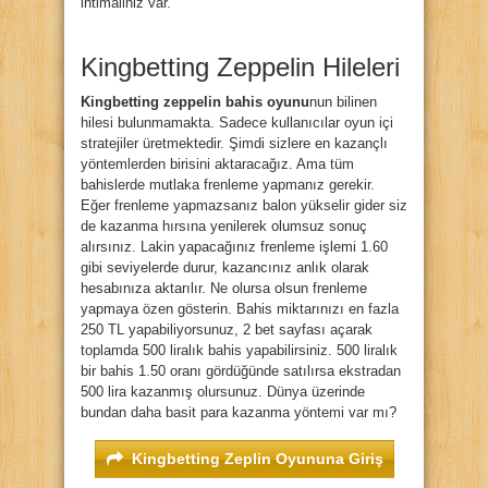
ihtimaliniz var.
Kingbetting Zeppelin Hileleri
Kingbetting zeppelin bahis oyunu
nun bilinen
hilesi bulunmamakta. Sadece kullanıcılar oyun içi
stratejiler üretmektedir. Şimdi sizlere en kazançlı
yöntemlerden birisini aktaracağız. Ama tüm
bahislerde mutlaka frenleme yapmanız gerekir.
Eğer frenleme yapmazsanız balon yükselir gider siz
de kazanma hırsına yenilerek olumsuz sonuç
alırsınız. Lakin yapacağınız frenleme işlemi 1.60
gibi seviyelerde durur, kazancınız anlık olarak
hesabınıza aktarılır. Ne olursa olsun frenleme
yapmaya özen gösterin. Bahis miktarınızı en fazla
250 TL yapabiliyorsunuz, 2 bet sayfası açarak
toplamda 500 liralık bahis yapabilirsiniz. 500 liralık
bir bahis 1.50 oranı gördüğünde satılırsa ekstradan
500 lira kazanmış olursunuz. Dünya üzerinde
bundan daha basit para kazanma yöntemi var mı?
Kingbetting Zeplin Oyununa Giriş