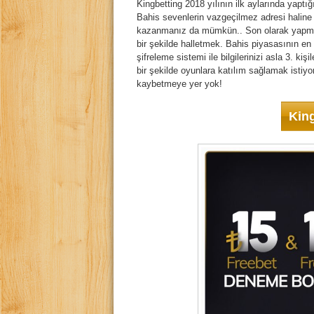
Kingbetting 2018 yılının ilk aylarında yaptığı
Bahis sevenlerin vazgeçilmez adresi haline
kazanmanız da mümkün.. Son olarak yapm
bir şekilde halletmek. Bahis piyasasının en 
şifreleme sistemi ile bilgilerinizi asla 3. k
bir şekilde oyunlara katılım sağlamak istiy
kaybetmeye yer yok!
King