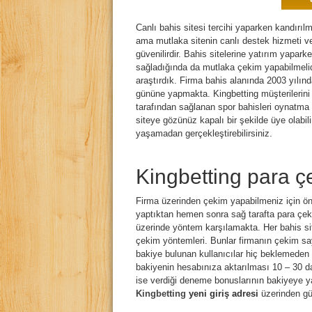
Canlı bahis sitesi tercihi yaparken kandır
ama mutlaka sitenin canlı destek hizmeti ve l
güvenilirdir. Bahis sitelerine yatırım yapa
sağladığında da mutlaka çekim yapabilmelidir.
araştırdık. Firma bahis alanında 2003 yılın
gününe yapmakta. Kingbetting müşterileri
tarafından sağlanan spor bahisleri oynatma l
siteye gözünüz kapalı bir şekilde üye olabili
yaşamadan gerçekleştirebilirsiniz.
Kingbetting para 
Firma üzerinden çekim yapabilmeniz için ön
yaptıktan hemen sonra sağ tarafta para çek 
üzerinde yöntem karşılamakta. Her bahis s
çekim yöntemleri. Bunlar firmanın çekim s
bakiye bulunan kullanıcılar hiç beklemeden 
bakiyenin hesabınıza aktarılması 10 – 30 dak
ise verdiği deneme bonuslarının bakiyeye y
Kingbetting
yeni giriş adresi
üzerinden gün