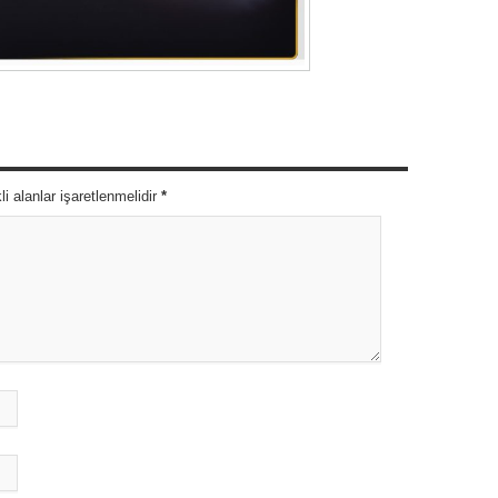
 alanlar işaretlenmelidir
*