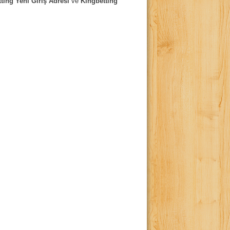
ting Yeni Giriş Adresi
ve
Kingbetting