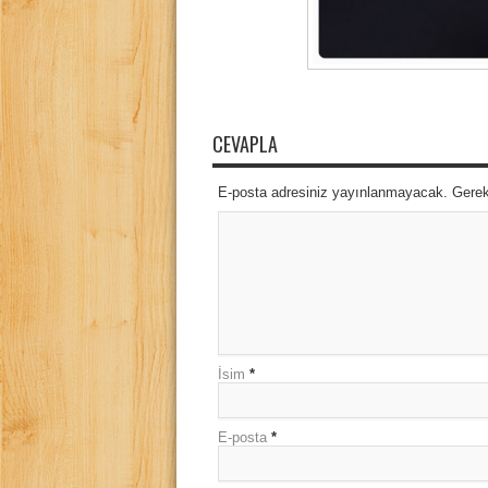
CEVAPLA
E-posta adresiniz yayınlanmayacak. Gerekli
İsim
*
E-posta
*