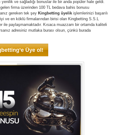
 yenilik ve sağladığı bonuslar ile bir anda popüler hale geldi.
 gelen firma üzerinden 100 TL bedava bahis bonusu
anız gereken tek şey
Kingbetting üyelik
işlemlerinizi başarılı
iyi ve en köklü firmalarından birisi olan Kingbetting S.S.L
işiler ile paylaşmamaktadır. Kısaca muazzam bir ortamda kaliteli
orsanız adresiniz mutlaka burası olsun, çünkü burada
betting’e Üye ol!