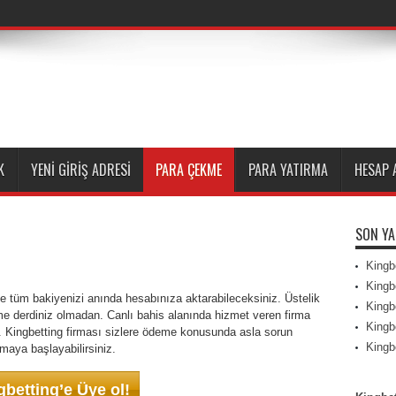
K
YENI GIRIŞ ADRESI
PARA ÇEKME
PARA YATIRMA
HESAP 
SON YA
Kingb
Kingbe
e tüm bakiyenizi anında hesabınıza aktarabileceksiniz. Üstelik
Kingb
e derdiniz olmadan. Canlı bahis alanında hizmet veren firma
Kingb
 Kingbetting firması sizlere ödeme konusunda asla sorun
Kingb
maya başlayabilirsiniz.
gbetting’e Üye ol!