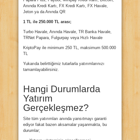
Anında Kredi Kartı, FX Kredi Kartı, FX Havale,
Jeton ya da Anında QR
1 TL ile 250.000 TL arası;
Turbo Havale, Anında Havale, TR Banka Havale,
TRNet Papara, Fulgurpay veya Hızlı Havale
KriptoPay ile minimum 250 TL, maksimum 500.000
TL
Yukarıda belirttiğimiz tutarlarla yatırımlarınızı
tamamlayabilirsiniz.
Hangi Durumlarda
Yatırım
Gerçekleşmez?
Site tüm yatırımları anında yansıtmayı garanti
ediyor fakat bazen aksamalar yaşanmakta, bu
durumlar;