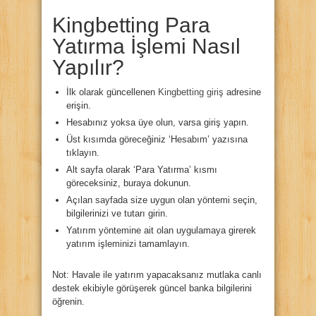
Kingbetting Para
Yatırma İşlemi Nasıl
Yapılır?
İlk olarak güncellenen
Kingbetting giriş
adresine
erişin.
Hesabınız yoksa üye olun, varsa giriş yapın.
Üst kısımda göreceğiniz ‘Hesabım’ yazısına
tıklayın.
Alt sayfa olarak ‘Para Yatırma’ kısmı
göreceksiniz, buraya dokunun.
Açılan sayfada size uygun olan yöntemi seçin,
bilgilerinizi ve tutarı girin.
Yatırım yöntemine ait olan uygulamaya girerek
yatırım işleminizi tamamlayın.
Not: Havale ile yatırım yapacaksanız mutlaka canlı
destek ekibiyle görüşerek güncel banka bilgilerini
öğrenin.