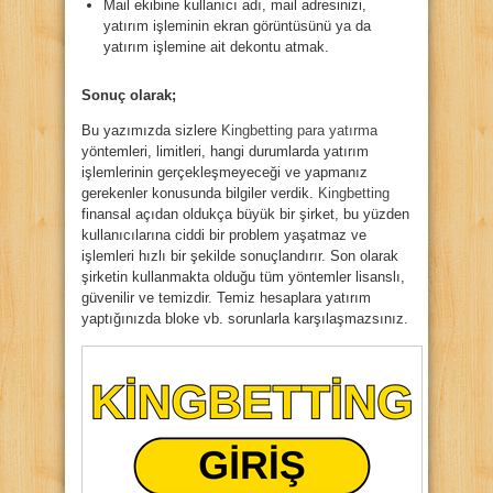
Mail ekibine kullanıcı adı, mail adresinizi,
yatırım işleminin ekran görüntüsünü ya da
yatırım işlemine ait dekontu atmak.
Sonuç olarak;
Bu yazımızda sizlere
Kingbetting para yatırma
yöntemleri, limitleri, hangi durumlarda yatırım
işlemlerinin gerçekleşmeyeceği ve yapmanız
gerekenler konusunda bilgiler verdik.
Kingbetting
finansal açıdan oldukça büyük bir şirket, bu yüzden
kullanıcılarına ciddi bir problem yaşatmaz ve
işlemleri hızlı bir şekilde sonuçlandırır. Son olarak
şirketin kullanmakta olduğu tüm yöntemler lisanslı,
güvenilir ve temizdir. Temiz hesaplara yatırım
yaptığınızda bloke vb. sorunlarla karşılaşmazsınız.