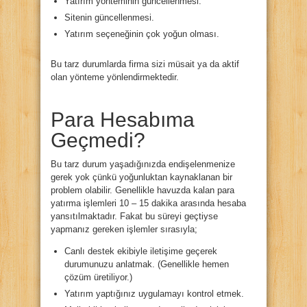
Yatırım yönteminin güncellenmesi.
Sitenin güncellenmesi.
Yatırım seçeneğinin çok yoğun olması.
Bu tarz durumlarda firma sizi müsait ya da aktif
olan yönteme yönlendirmektedir.
Para Hesabıma
Geçmedi?
Bu tarz durum yaşadığınızda endişelenmenize
gerek yok çünkü yoğunluktan kaynaklanan bir
problem olabilir. Genellikle havuzda kalan para
yatırma işlemleri 10 – 15 dakika arasında hesaba
yansıtılmaktadır. Fakat bu süreyi geçtiyse
yapmanız gereken işlemler sırasıyla;
Canlı destek ekibiyle iletişime geçerek
durumunuzu anlatmak. (Genellikle hemen
çözüm üretiliyor.)
Yatırım yaptığınız uygulamayı kontrol etmek.