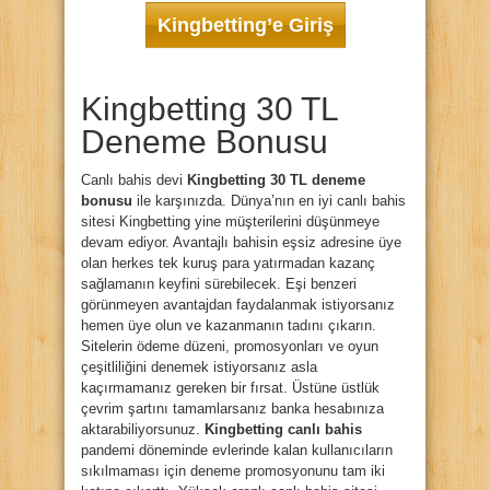
Kingbetting’e Giriş
Kingbetting 30 TL
Deneme Bonusu
Canlı bahis devi
Kingbetting 30 TL deneme
bonusu
ile karşınızda. Dünya’nın en iyi canlı bahis
sitesi Kingbetting yine müşterilerini düşünmeye
devam ediyor. Avantajlı bahisin eşsiz adresine üye
olan herkes tek kuruş para yatırmadan kazanç
sağlamanın keyfini sürebilecek. Eşi benzeri
görünmeyen avantajdan faydalanmak istiyorsanız
hemen üye olun ve kazanmanın tadını çıkarın.
Sitelerin ödeme düzeni, promosyonları ve oyun
çeşitliliğini denemek istiyorsanız asla
kaçırmamanız gereken bir fırsat. Üstüne üstlük
çevrim şartını tamamlarsanız banka hesabınıza
aktarabiliyorsunuz.
Kingbetting canlı bahis
pandemi döneminde evlerinde kalan kullanıcıların
sıkılmaması için deneme promosyonunu tam iki