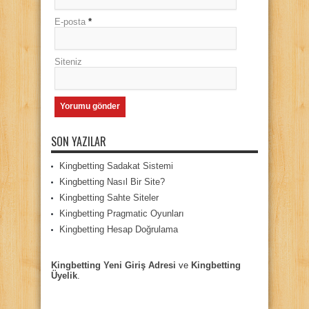
E-posta
*
Siteniz
SON YAZILAR
Kingbetting Sadakat Sistemi
Kingbetting Nasıl Bir Site?
Kingbetting Sahte Siteler
Kingbetting Pragmatic Oyunları
Kingbetting Hesap Doğrulama
Kingbetting Yeni Giriş Adresi
ve
Kingbetting
Üyelik
.