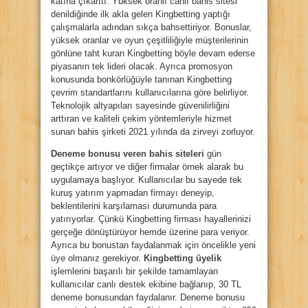
katına çıkarttı. Yüksek oranlı canlı bahis sitesi
denildiğinde ilk akla gelen Kingbetting yaptığı
çalışmalarla adından sıkça bahsettiriyor. Bonuslar,
yüksek oranlar ve oyun çeşitliliğiyle müşterilerinin
gönlüne taht kuran Kingbetting böyle devam ederse
piyasanın tek lideri olacak. Ayrıca promosyon
konusunda bonkörlüğüyle tanınan Kingbetting
çevrim standartlarını kullanıcılarına göre belirliyor.
Teknolojik altyapıları sayesinde güvenilirliğini
arttıran ve kaliteli çekim yöntemleriyle hizmet
sunan bahis şirketi 2021 yılında da zirveyi zorluyor.
Deneme bonusu veren bahis siteleri
gün
geçtikçe artıyor ve diğer firmalar örnek alarak bu
uygulamaya başlıyor. Kullanıcılar bu sayede tek
kuruş yatırım yapmadan firmayı deneyip,
beklentilerini karşılaması durumunda para
yatırıyorlar. Çünkü Kingbetting firması hayallerinizi
gerçeğe dönüştürüyor hemde üzerine para veriyor.
Ayrıca bu bonustan faydalanmak için öncelikle yeni
üye olmanız gerekiyor.
Kingbetting üyelik
işlemlerini başarılı bir şekilde tamamlayan
kullanıcılar canlı destek ekibine bağlanıp, 30 TL
deneme bonusundan faydalanır. Deneme bonusu