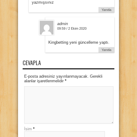
yazmışsınız
Yanıtla
admin
09:59 / 2 Ekim 2020
Kingbetting yeni güncelleme yaptı.
Yanıtla
CEVAPLA
E-posta adresiniz yayınlanmayacak. Gerekli
alanlar işaretlenmelidir
*
İsim
*