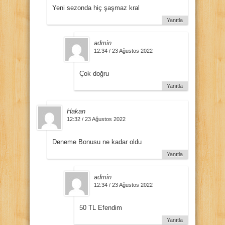
Yeni sezonda hiç şaşmaz kral
Yanıtla
admin
12:34 / 23 Ağustos 2022
Çok doğru
Yanıtla
Hakan
12:32 / 23 Ağustos 2022
Deneme Bonusu ne kadar oldu
Yanıtla
admin
12:34 / 23 Ağustos 2022
50 TL Efendim
Yanıtla