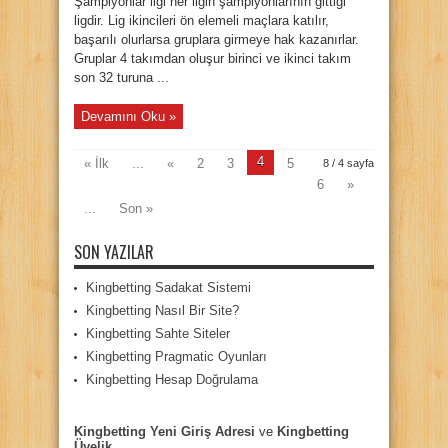
Şampiyonlar ligi her ligin şampiyonlarının gittiği
ligdir. Lig ikincileri ön elemeli maçlara katılır,
başarılı olurlarsa gruplara girmeye hak kazanırlar.
Gruplar 4 takımdan oluşur birinci ve ikinci takım
son 32 turuna ...
Devamını Oku »
4
« İlk
...
«
2
3
5
8 / 4 sayfa
6
»
...
Son »
SON YAZILAR
Kingbetting Sadakat Sistemi
Kingbetting Nasıl Bir Site?
Kingbetting Sahte Siteler
Kingbetting Pragmatic Oyunları
Kingbetting Hesap Doğrulama
Kingbetting Yeni Giriş Adresi
ve
Kingbetting
Üyelik
.