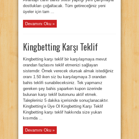
dostlukları çoğaltacak. Tüm getireceğiniz yeni
üyeler için tam ...
Devamını Oku »
Kingbetting Karşı Teklif
Kingbetting karşı teklif bir karşılaşmaya mevut
orandan fazlasını teklif etmenizi sağlayan
sistemdir. Örnek verecek olursak almak istediğiniz
oranı 1.50 iken siz bu karşılaşmaya 3 orandan
bahis teklifi sunabileceksiniz. Tek yapmanız
gereken şey bahis yaparken kupon üzerinde
bulunan karşı teklif butonunu aktif etmek.
Talepleriniz 5 dakika içerisinde sonuçlanacaktır.
Kingbetting’e Üye Ol Kingbetting Karşı Teklif
Kingbetting karşı teklif hakkında size yukarı
kısımda ...
Devamını Oku »