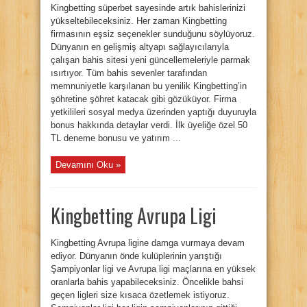
Kingbetting süperbet sayesinde artık bahislerinizi
yükseltebileceksiniz. Her zaman Kingbetting
firmasının eşsiz seçenekler sunduğunu söylüyoruz.
Dünyanın en gelişmiş altyapı sağlayıcılarıyla
çalışan bahis sitesi yeni güncellemeleriyle parmak
ısırtıyor. Tüm bahis sevenler tarafından
memnuniyetle karşılanan bu yenilik Kingbetting’in
şöhretine şöhret katacak gibi gözüküyor. Firma
yetkilileri sosyal medya üzerinden yaptığı duyuruyla
bonus hakkında detaylar verdi. İlk üyeliğe özel 50
TL deneme bonusu ve yatırım ...
Devamını Oku »
Kingbetting Avrupa Ligi
Kingbetting Avrupa ligine damga vurmaya devam
ediyor. Dünyanın önde kulüplerinin yarıştığı
Şampiyonlar ligi ve Avrupa ligi maçlarına en yüksek
oranlarla bahis yapabileceksiniz. Öncelikle bahsi
geçen ligleri size kısaca özetlemek istiyoruz.