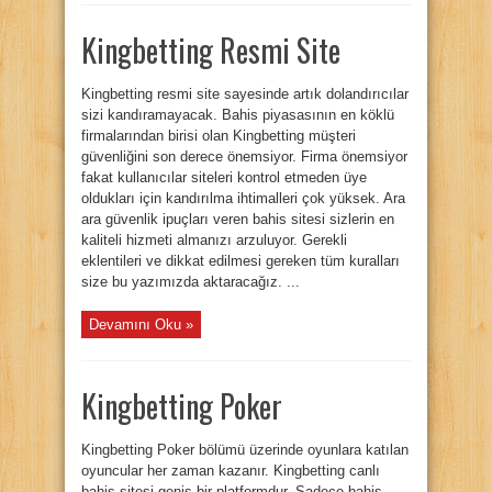
Kingbetting Resmi Site
Kingbetting resmi site sayesinde artık dolandırıcılar
sizi kandıramayacak. Bahis piyasasının en köklü
firmalarından birisi olan Kingbetting müşteri
güvenliğini son derece önemsiyor. Firma önemsiyor
fakat kullanıcılar siteleri kontrol etmeden üye
oldukları için kandırılma ihtimalleri çok yüksek. Ara
ara güvenlik ipuçları veren bahis sitesi sizlerin en
kaliteli hizmeti almanızı arzuluyor. Gerekli
eklentileri ve dikkat edilmesi gereken tüm kuralları
size bu yazımızda aktaracağız. ...
Devamını Oku »
Kingbetting Poker
Kingbetting Poker bölümü üzerinde oyunlara katılan
oyuncular her zaman kazanır. Kingbetting canlı
bahis sitesi geniş bir platformdur. Sadece bahis